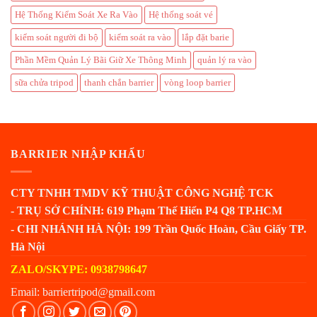
Hệ Thống Kiểm Soát Xe Ra Vào
Hệ thống soát vé
kiểm soát người đi bộ
kiểm soát ra vào
lắp đặt barie
Phần Mềm Quản Lý Bãi Giữ Xe Thông Minh
quản lý ra vào
sữa chửa tripod
thanh chắn barrier
vòng loop barrier
BARRIER NHẬP KHẨU
CTY TNHH TMDV KỸ THUẬT CÔNG NGHỆ TCK
- TRỤ SỞ CHÍNH: 619 Phạm Thế Hiển P4 Q8 TP.HCM
- CHI NHÁNH HÀ NỘI: 199 Trần Quốc Hoàn, Cầu Giấy TP.
Hà Nội
ZALO/SKYPE: 0938798647
Email: barriertripod@gmail.com