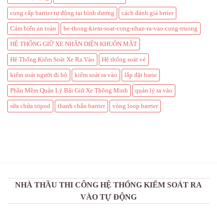
cung cấp barrier tự động tại bình dương
cách đánh giá brrier
Cảm biến an toàn
he-thong-kiem-soat-cong-nhan-ra-vao-cong-truong
HỆ THỐNG GIỮ XE NHẬN DIỆN KHUÔN MẶT
Hệ Thống Kiểm Soát Xe Ra Vào
Hệ thống soát vé
kiểm soát người đi bộ
kiểm soát ra vào
lắp đặt barie
Phần Mềm Quản Lý Bãi Giữ Xe Thông Minh
quản lý ra vào
sữa chửa tripod
thanh chắn barrier
vòng loop barrier
NHÀ THẦU THI CÔNG HỆ THỐNG KIỂM SOÁT RA
VÀO TỰ ĐỘNG