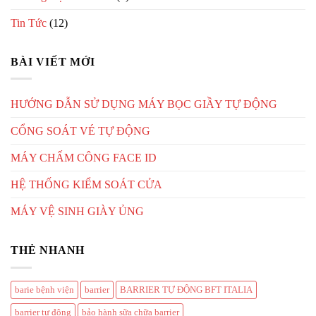
Tin Tức
(12)
BÀI VIẾT MỚI
HƯỚNG DẪN SỬ DỤNG MÁY BỌC GIẦY TỰ ĐỘNG
CỔNG SOÁT VÉ TỰ ĐỘNG
MÁY CHẤM CÔNG FACE ID
HỆ THỐNG KIỂM SOÁT CỬA
MÁY VỆ SINH GIÀY ỦNG
THẺ NHANH
barie bệnh viện
barrier
BARRIER TỰ ĐỘNG BFT ITALIA
barrier tự động
bảo hành sữa chữa barrier