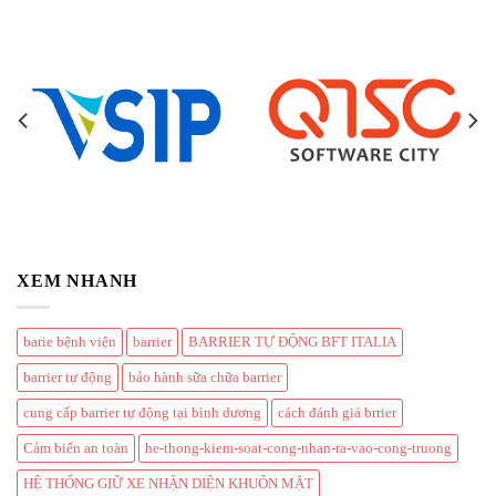
XEM NHANH
barie bệnh viện
barrier
BARRIER TỰ ĐỘNG BFT ITALIA
barrier tự động
bảo hành sữa chữa barrier
cung cấp barrier tự động tại bình dương
cách đánh giá brrier
Cảm biến an toàn
he-thong-kiem-soat-cong-nhan-ra-vao-cong-truong
HỆ THỐNG GIỮ XE NHẬN DIỆN KHUÔN MẶT