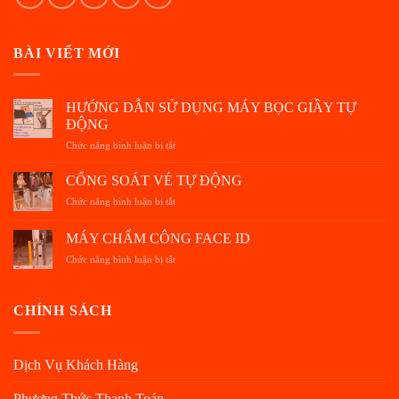
BÀI VIẾT MỚI
HƯỚNG DẪN SỬ DỤNG MÁY BỌC GIẦY TỰ
ĐỘNG
Chức năng bình luận bị tắt
ở
HƯỚNG
DẪN
CỔNG SOÁT VÉ TỰ ĐỘNG
SỬ
Chức năng bình luận bị tắt
ở
DỤNG
CỔNG
MÁY
SOÁT
MÁY CHẤM CÔNG FACE ID
BỌC
VÉ
GIẦY
Chức năng bình luận bị tắt
ở
TỰ
TỰ
MÁY
ĐỘNG
ĐỘNG
CHẤM
CÔNG
CHÍNH SÁCH
FACE
ID
Dịch Vụ Khách Hàng
Phương Thức Thanh Toán