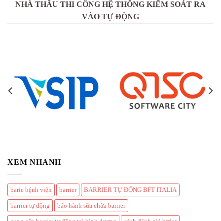
NHÀ THẦU THI CÔNG HỆ THỐNG KIỂM SOÁT RA
VÀO TỰ ĐỘNG
XEM NHANH
barie bệnh viện
barrier
BARRIER TỰ ĐỘNG BFT ITALIA
barrier tự động
bảo hành sữa chữa barrier