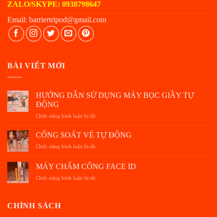
ZALO/SKYPE: 0938798647
Email: barriertripod@gmail.com
BÀI VIẾT MỚI
HƯỚNG DẪN SỬ DỤNG MÁY BỌC GIẦY TỰ
ĐỘNG
Chức năng bình luận bị tắt
ở
HƯỚNG
DẪN
CỔNG SOÁT VÉ TỰ ĐỘNG
SỬ
Chức năng bình luận bị tắt
ở
DỤNG
CỔNG
MÁY
SOÁT
MÁY CHẤM CÔNG FACE ID
BỌC
VÉ
GIẦY
Chức năng bình luận bị tắt
ở
TỰ
TỰ
MÁY
ĐỘNG
ĐỘNG
CHẤM
CÔNG
CHÍNH SÁCH
FACE