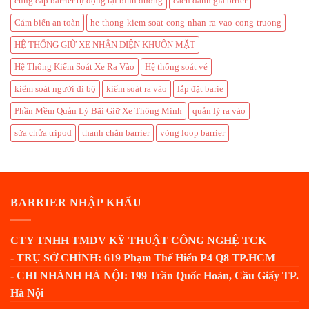
cung cấp barrier tự động tại bình dương
cách đánh giá brrier
Cảm biến an toàn
he-thong-kiem-soat-cong-nhan-ra-vao-cong-truong
HỆ THỐNG GIỮ XE NHẬN DIỆN KHUÔN MẶT
Hệ Thống Kiểm Soát Xe Ra Vào
Hệ thống soát vé
kiểm soát người đi bộ
kiểm soát ra vào
lắp đặt barie
Phần Mềm Quản Lý Bãi Giữ Xe Thông Minh
quản lý ra vào
sữa chửa tripod
thanh chắn barrier
vòng loop barrier
BARRIER NHẬP KHẨU
CTY TNHH TMDV KỸ THUẬT CÔNG NGHỆ TCK
- TRỤ SỞ CHÍNH: 619 Phạm Thế Hiển P4 Q8 TP.HCM
- CHI NHÁNH HÀ NỘI: 199 Trần Quốc Hoàn, Cầu Giấy TP.
Hà Nội