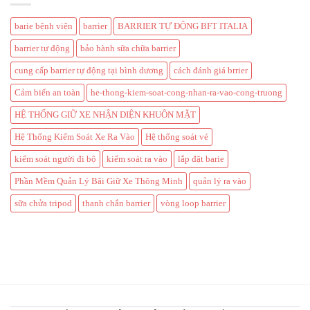
barie bệnh viện
barrier
BARRIER TỰ ĐỘNG BFT ITALIA
barrier tự động
bảo hành sữa chữa barrier
cung cấp barrier tự động tại bình dương
cách đánh giá brrier
Cảm biến an toàn
he-thong-kiem-soat-cong-nhan-ra-vao-cong-truong
HỆ THỐNG GIỮ XE NHẬN DIỆN KHUÔN MẶT
Hệ Thống Kiểm Soát Xe Ra Vào
Hệ thống soát vé
kiểm soát người đi bộ
kiểm soát ra vào
lắp đặt barie
Phần Mềm Quản Lý Bãi Giữ Xe Thông Minh
quản lý ra vào
sữa chửa tripod
thanh chắn barrier
vòng loop barrier