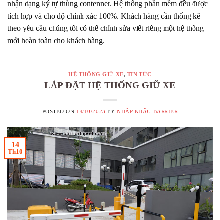
nhận dạng ký tự thùng contenner. Hệ thống phần mềm đều được
tích hợp và cho độ chính xác 100%. Khách hàng cần thống kê
theo yêu cầu chúng tôi có thể chỉnh sửa viết riêng một hệ thống
mới hoàn toàn cho khách hàng.
HỆ THỐNG GIỮ XE
,
TIN TỨC
LẮP ĐẶT HỆ THỐNG GIỮ XE
POSTED ON
14/10/2023
BY
NHẬP KHẨU BARRIER
14
Th10