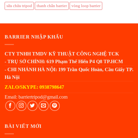
sữa chửa tripod
thanh chắn barrier
vòng loop barrier
BARRIER NHẬP KHẨU
CTY TNHH TMDV KỸ THUẬT CÔNG NGHỆ TCK
- TRỤ SỞ CHÍNH: 619 Phạm Thế Hiển P4 Q8 TP.HCM
- CHI NHÁNH HÀ NỘI: 199 Trần Quốc Hoàn, Cầu Giấy TP.
Hà Nội
ZALO/SKYPE: 0938798647
Email: barriertripod@gmail.com
BÀI VIẾT MỚI