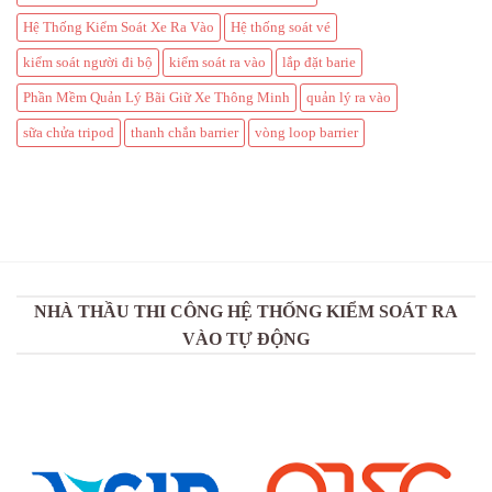
Hệ Thống Kiểm Soát Xe Ra Vào
Hệ thống soát vé
kiểm soát người đi bộ
kiểm soát ra vào
lắp đặt barie
Phần Mềm Quản Lý Bãi Giữ Xe Thông Minh
quản lý ra vào
sữa chửa tripod
thanh chắn barrier
vòng loop barrier
NHÀ THẦU THI CÔNG HỆ THỐNG KIỂM SOÁT RA
VÀO TỰ ĐỘNG