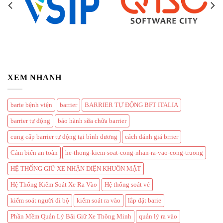
XEM NHANH
barie bệnh viện
barrier
BARRIER TỰ ĐỘNG BFT ITALIA
barrier tự động
bảo hành sữa chữa barrier
cung cấp barrier tự động tại bình dương
cách đánh giá brrier
Cảm biến an toàn
he-thong-kiem-soat-cong-nhan-ra-vao-cong-truong
HỆ THỐNG GIỮ XE NHẬN DIỆN KHUÔN MẶT
Hệ Thống Kiểm Soát Xe Ra Vào
Hệ thống soát vé
kiểm soát người đi bộ
kiểm soát ra vào
lắp đặt barie
Phần Mềm Quản Lý Bãi Giữ Xe Thông Minh
quản lý ra vào