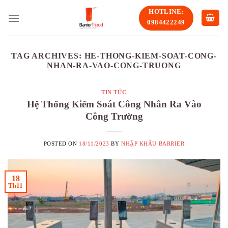
Skip
HOTLINE:
to
0984422249
content
TAG ARCHIVES:
HE-THONG-KIEM-SOAT-CONG-
NHAN-RA-VAO-CONG-TRUONG
TIN TỨC
Hệ Thống Kiểm Soát Công Nhân Ra Vào
Công Trường
POSTED ON
18/11/2023
BY
NHẬP KHẨU BARRIER
18
Th11