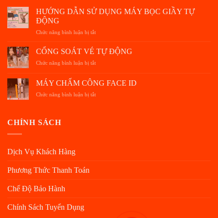
HƯỚNG DẪN SỬ DỤNG MÁY BỌC GIẦY TỰ
ĐỘNG
Chức năng bình luận bị tắt
ở
HƯỚNG
DẪN
CỔNG SOÁT VÉ TỰ ĐỘNG
SỬ
Chức năng bình luận bị tắt
ở
DỤNG
CỔNG
MÁY
SOÁT
MÁY CHẤM CÔNG FACE ID
BỌC
VÉ
GIẦY
Chức năng bình luận bị tắt
ở
TỰ
TỰ
MÁY
ĐỘNG
ĐỘNG
CHẤM
CÔNG
CHÍNH SÁCH
FACE
ID
Dịch Vụ Khách Hàng
Phương Thức Thanh Toán
Chế Độ Bảo Hành
Chính Sách Tuyển Dụng