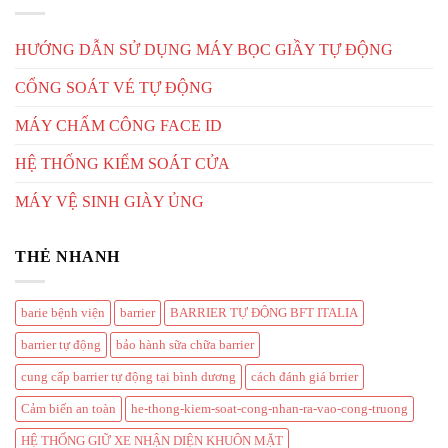
HƯỚNG DẪN SỬ DỤNG MÁY BỌC GIẦY TỰ ĐỘNG
CỔNG SOÁT VÉ TỰ ĐỘNG
MÁY CHẤM CÔNG FACE ID
HỆ THỐNG KIỂM SOÁT CỬA
MÁY VỆ SINH GIÀY ỦNG
THẺ NHANH
barie bệnh viện
barrier
BARRIER TỰ ĐỘNG BFT ITALIA
barrier tự động
bảo hành sữa chữa barrier
cung cấp barrier tự động tại bình dương
cách đánh giá brrier
Cảm biến an toàn
he-thong-kiem-soat-cong-nhan-ra-vao-cong-truong
HỆ THỐNG GIỮ XE NHẬN DIỆN KHUÔN MẶT