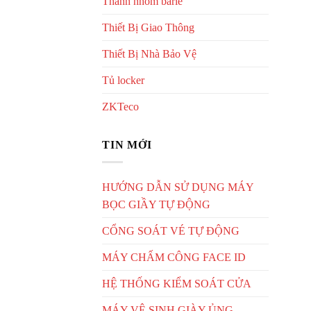
Thanh nhôm barie
Thiết Bị Giao Thông
Thiết Bị Nhà Bảo Vệ
Tủ locker
ZKTeco
TIN MỚI
HƯỚNG DẪN SỬ DỤNG MÁY
BỌC GIẦY TỰ ĐỘNG
CỔNG SOÁT VÉ TỰ ĐỘNG
MÁY CHẤM CÔNG FACE ID
HỆ THỐNG KIỂM SOÁT CỬA
MÁY VỆ SINH GIÀY ỦNG