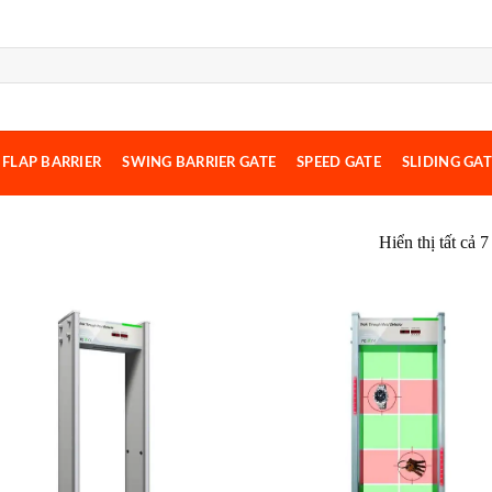
FLAP BARRIER
SWING BARRIER GATE
SPEED GATE
SLIDING GAT
Hiển thị tất cả 7
Add to
Ad
wishlist
wis