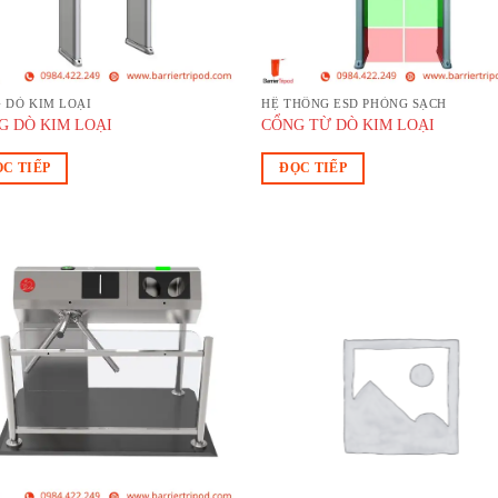
 DÒ KIM LOẠI
HỆ THỐNG ESD PHÒNG SẠCH
G DÒ KIM LOẠI
CỔNG TỪ DÒ KIM LOẠI
C TIẾP
ĐỌC TIẾP
Add to
Ad
wishlist
wis