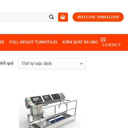
HOTLINE: 0984422249
ES
FULL HEIGHT TURNSTILES
KIỂM SOÁT RA VÀO
CONTACT
 kết quả
d to
Add to
hlist
wishlist