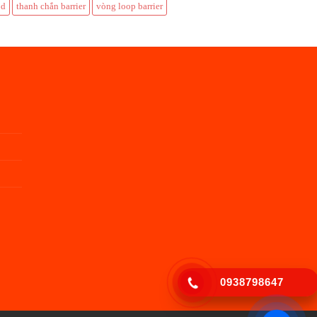
od
thanh chắn barrier
vòng loop barrier
0938798647