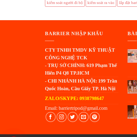
kiểm soát người đi bộ
kiểm soát ra vào
lắp đặt bar
BARRIER NHẬP KHẨU
BÀI
CTY TNHH TMDV KỸ THUẬT
CÔNG NGHỆ TCK
- TRỤ SỞ CHÍNH: 619 Phạm Thế
Hiển P4 Q8 TP.HCM
- CHI NHÁNH HÀ NỘI: 199 Trần
Quốc Hoàn, Cầu Giấy TP. Hà Nội
ZALO/SKYPE: 0938798647
Email: barriertripod@gmail.com