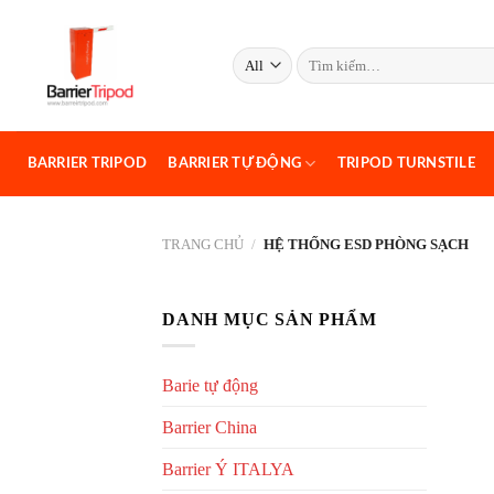
Skip
to
Tìm
content
kiếm:
BARRIER TRIPOD
BARRIER TỰ ĐỘNG
TRIPOD TURNSTILE
TRANG CHỦ
/
HỆ THỐNG ESD PHÒNG SẠCH
DANH MỤC SẢN PHẨM
Barie tự động
Barrier China
Barrier Ý ITALYA