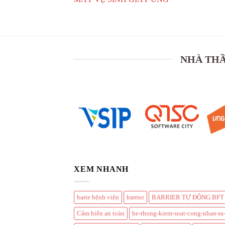
NHÀ THẦ
XEM NHANH
barie bệnh viện
barrier
BARRIER TỰ ĐỘNG BFT 
Cảm biến an toàn
he-thong-kiem-soat-cong-nhan-ra