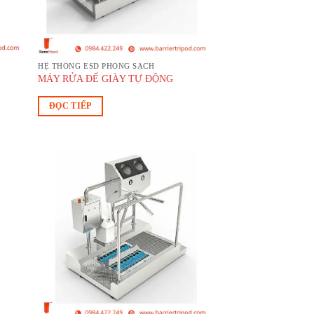
HỆ THỐNG ESD PHÒNG SẠCH
MÁY RỬA ĐẾ GIÀY TỰ ĐỘNG
ĐỌC TIẾP
d to
Add to
hlist
wishlist