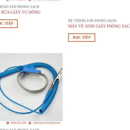
HỐNG ESD PHÒNG SẠCH
 RỬA GIÀY TỰ ĐỘNG
HỆ THỐNG ESD PHÒNG SẠCH
C TIẾP
MÁY VỆ SINH GIÀY PHÒNG SẠ
ĐỌC TIẾP
Add to
wishlist
HỐNG ESD PHÒNG SẠCH