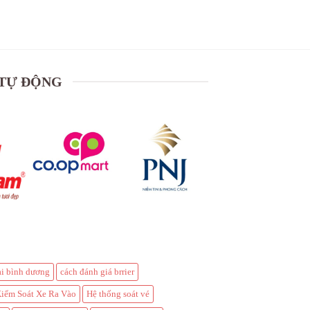
 TỰ ĐỘNG
tại bình dương
cách đánh giá brrier
iểm Soát Xe Ra Vào
Hệ thống soát vé