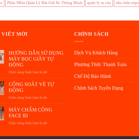
ie
Phần Mềm Quản Lý Bãi Giữ Xe Thông Minh
quản lý ra vào
sữa chửa trip
 VIẾT MỚI
CHÍNH SÁCH
Dịch Vụ Khách Hàng
HƯỚNG DẪN SỬ DỤNG
MÁY BỌC GIẦY TỰ
Phương Thức Thanh Toán
ĐỘNG
Chức năng bình luận bị tắt
ở
Chế Độ Bảo Hành
HƯỚNG
DẪN
CỔNG SOÁT VÉ TỰ
Chính Sách Tuyển Dụng
SỬ
ĐỘNG
DỤNG
Chức năng bình luận bị tắt
ở
MÁY
CỔNG
BỌC
SOÁT
MÁY CHẤM CÔNG
GIẦY
VÉ
TỰ
FACE ID
TỰ
ĐỘNG
Chức năng bình luận bị tắt
ở
ĐỘNG
MÁY
CHẤM
CÔNG